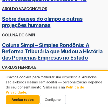
AROLDO VASCONCELOS
Sobre deuses do olimpo e outras
projeções humanas
COLUNA DO SIMPI
Coluna Simpi – Simples Rondônia: A
Reforma Tributária que Mudou a História
das Pequenas Empresas no Estado
CARLOS HENRIQUE
OPINIÃO DE CARLOS HENRIQUE ÂNGELO -
Usamos cookies para melhorar sua experiência. Anúncios
são exibidos mesmo sem aceitar — personalização depende
Os Partidos políticos e o Poder
do seu consentimento. Saiba mais na
Política de
Privacidade
.
RUDINEY PRADO
Aceitar todos
Configurar
Parece que foi ontem