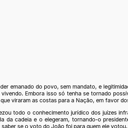
poder emanado do povo, sem mandato, e legitimid
 vivendo. Embora isso só tenha se tornado possív
 que viraram as costas para a Nação, em favor dos
zou todo o conhecimento jurídico dos juízes infr
ula da cadeia e o elegeram, tornando-o preside
 saber se o voto do João foi para quem ele votou.