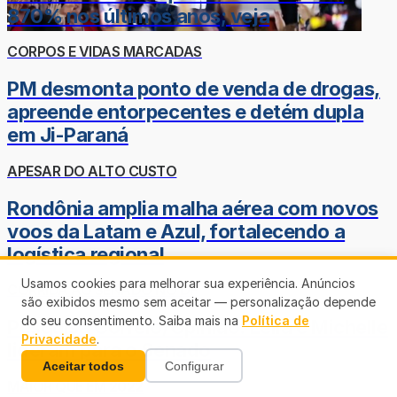
870% nos últimos anos; veja
CORPOS E VIDAS MARCADAS
PM desmonta ponto de venda de drogas,
apreende entorpecentes e detém dupla
em Ji-Paraná
APESAR DO ALTO CUSTO
Rondônia amplia malha aérea com novos
voos da Latam e Azul, fortalecendo a
logística regional
Usamos cookies para melhorar sua experiência. Anúncios
CORRIDA AO SENADO NO DF
são exibidos mesmo sem aceitar — personalização depende
do seu consentimento. Saiba mais na
Política de
Pesquisa Correio/Opinião: Leila e Michelle
Privacidade
.
lideram para o Senado
Aceitar todos
Configurar
MAIOR QUE EM 2022