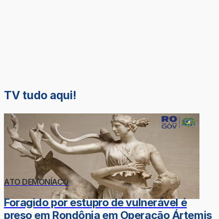
TV tudo aqui!
ATO DEMONÍACO
Foragido por estupro de vulnerável é
preso em Rondônia em Operação Ártemis