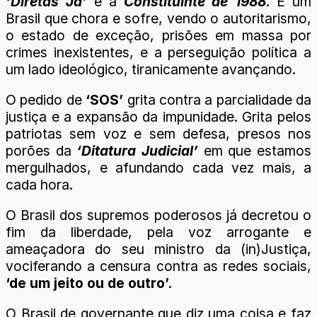
‘Diretas Já’
e a
Constituinte de 1988
. É um
Brasil que chora e sofre, vendo o autoritarismo,
o estado de exceção, prisões em massa por
crimes inexistentes, e a perseguição política a
um lado ideológico, tiranicamente avançando.
O pedido de
‘SOS’
grita contra a parcialidade da
justiça e a expansão da impunidade. Grita pelos
patriotas sem voz e sem defesa, presos nos
porões da
‘Ditatura Judicial’
em que estamos
mergulhados, e afundando cada vez mais, a
cada hora.
O Brasil dos supremos poderosos já decretou o
fim da liberdade, pela voz arrogante e
ameaçadora do seu ministro da (in)Justiça,
vociferando a censura contra as redes sociais,
‘de um jeito ou de outro’.
O Brasil de governante que diz uma coisa e faz