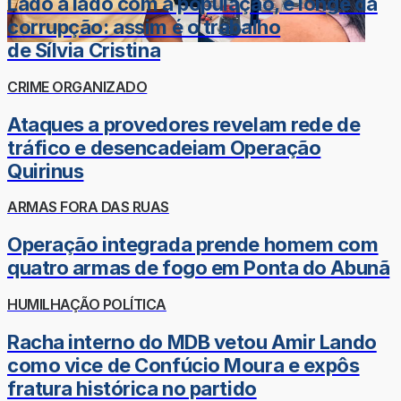
Lado a lado com a população, e longe da
corrupção: assim é o trabalho
de Sílvia Cristina
CRIME ORGANIZADO
Ataques a provedores revelam rede de
tráfico e desencadeiam Operação
Quirinus
ARMAS FORA DAS RUAS
Operação integrada prende homem com
quatro armas de fogo em Ponta do Abunã
HUMILHAÇÃO POLÍTICA
Racha interno do MDB vetou Amir Lando
como vice de Confúcio Moura e expôs
fratura histórica no partido