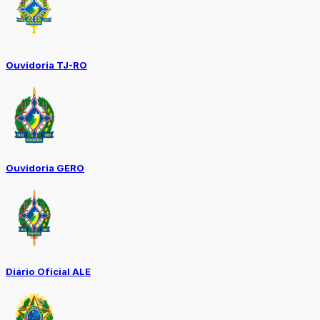
Ouvidoria TJ-RO
Ouvidoria GERO
Diário Oficial ALE