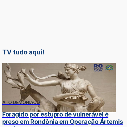
TV tudo aqui!
ATO DEMONÍACO
Foragido por estupro de vulnerável é
preso em Rondônia em Operação Ártemis