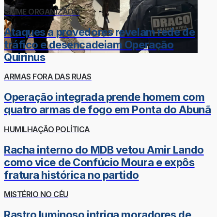
CRIME ORGANIZADO
Ataques a provedores revelam rede de
tráfico e desencadeiam Operação
Quirinus
ARMAS FORA DAS RUAS
Operação integrada prende homem com
quatro armas de fogo em Ponta do Abunã
HUMILHAÇÃO POLÍTICA
Racha interno do MDB vetou Amir Lando
como vice de Confúcio Moura e expôs
fratura histórica no partido
MISTÉRIO NO CÉU
Rastro luminoso intriga moradores de