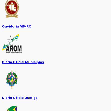
Ouvidoria MP-RO
Diário Oficial Municípios
Diario Oficial Justiça