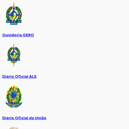
Ouvidoria GERO
Diário Oficial ALE
Diário Oficial da União