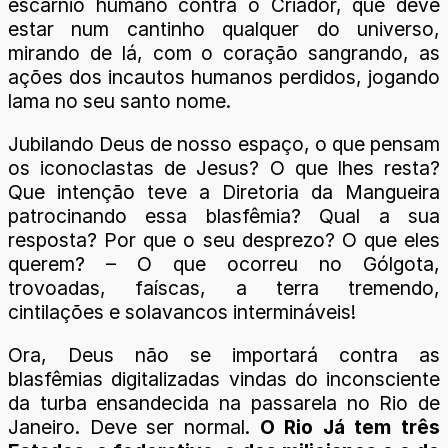
escárnio humano contra o Criador, que deve
estar num cantinho qualquer do universo,
mirando de lá, com o coração sangrando, as
ações dos incautos humanos perdidos, jogando
lama no seu santo nome.
Jubilando Deus de nosso espaço, o que pensam
os iconoclastas de Jesus? O que lhes resta?
Que intenção teve a Diretoria da Mangueira
patrocinando essa blasfêmia? Qual a sua
resposta? Por que o seu desprezo? O que eles
querem? – O que ocorreu no Gólgota,
trovoadas, faíscas, a terra tremendo,
cintilações e solavancos intermináveis!
Ora, Deus não se importará contra as
blasfêmias digitalizadas vindas do inconsciente
da turba ensandecida na passarela no Rio de
Janeiro. Deve ser normal.
O Rio Já tem três