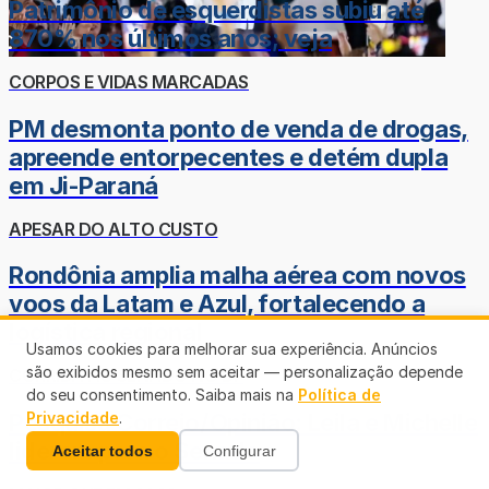
Patrimônio de esquerdistas subiu até
870% nos últimos anos; veja
CORPOS E VIDAS MARCADAS
PM desmonta ponto de venda de drogas,
apreende entorpecentes e detém dupla
em Ji-Paraná
APESAR DO ALTO CUSTO
Rondônia amplia malha aérea com novos
voos da Latam e Azul, fortalecendo a
logística regional
Usamos cookies para melhorar sua experiência. Anúncios
são exibidos mesmo sem aceitar — personalização depende
CORRIDA AO SENADO NO DF
do seu consentimento. Saiba mais na
Política de
Pesquisa Correio/Opinião: Leila e Michelle
Privacidade
.
lideram para o Senado
Aceitar todos
Configurar