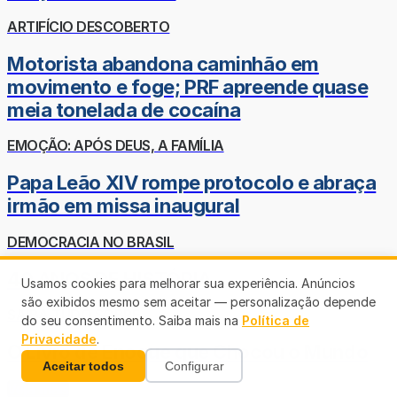
ARTIFÍCIO DESCOBERTO
Motorista abandona caminhão em
movimento e foge; PRF apreende quase
meia tonelada de cocaína
EMOÇÃO: APÓS DEUS, A FAMÍLIA
Papa Leão XIV rompe protocolo e abraça
irmão em missa inaugural
DEMOCRACIA NO BRASIL
40 ANOS DE HISTÓRIA
Usamos cookies para melhorar sua experiência. Anúncios
são exibidos mesmo sem aceitar — personalização depende
SAIBA TUDO SOBRE
do seu consentimento. Saiba mais na
Política de
Privacidade
.
O Livro de Enoque que Chocou o Mundo
Aceitar todos
Configurar
Veja mais