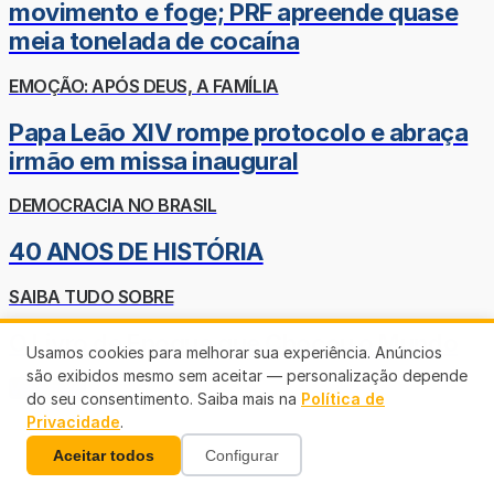
movimento e foge; PRF apreende quase
meia tonelada de cocaína
EMOÇÃO: APÓS DEUS, A FAMÍLIA
Papa Leão XIV rompe protocolo e abraça
irmão em missa inaugural
DEMOCRACIA NO BRASIL
40 ANOS DE HISTÓRIA
SAIBA TUDO SOBRE
O Livro de Enoque que Chocou o Mundo
Usamos cookies para melhorar sua experiência. Anúncios
são exibidos mesmo sem aceitar — personalização depende
Veja mais
do seu consentimento. Saiba mais na
Política de
Privacidade
.
Aceitar todos
Configurar