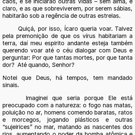
caos, e se iniciarão outras vidas – sem alma, é
claro, e as que sobreviverem, por serem sábias,
habitarão sob a regência de outras estrelas.
Quiçá, por isso, Ícaro queria voar. Talvez
pela premonição de que os vírus habitariam a
terra, daí meu espirito andante esteja também
querendo voar até o céu dialogar com Deus e
perguntar: Por que tantas mortes, por que tanta
dor? Até quando, Senhor?
Notei que Deus, há tempos, tem mandado
sinais.
Imaginei que seria porque Ele está
preocupado com a natureza: o fogo nas matas,
poluição no ar, homens comendo baratas, ratos
e morcegos, jogando plásticos e outras
“sujeirices” no mar, matando as nascentes dos
rios, aumentando o poder da bomba atômica e