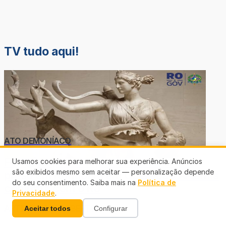
TV tudo aqui!
ATO DEMONÍACO
Foragido por estupro de vulnerável é
Usamos cookies para melhorar sua experiência. Anúncios
são exibidos mesmo sem aceitar — personalização depende
preso em Rondônia em Operação Ártemis
do seu consentimento. Saiba mais na
Política de
conjunta com o RJ
Privacidade
.
ARTIFÍCIO DESCOBERTO
Aceitar todos
Configurar