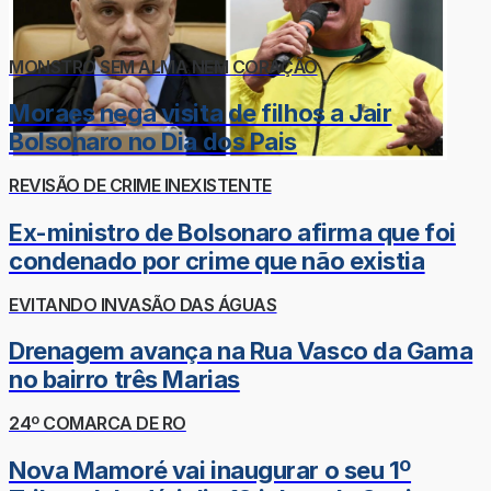
MONSTRO SEM ALMA NEM CORAÇÃO
Moraes nega visita de filhos a Jair
Bolsonaro no Dia dos Pais
REVISÃO DE CRIME INEXISTENTE
Ex-ministro de Bolsonaro afirma que foi
condenado por crime que não existia
EVITANDO INVASÃO DAS ÁGUAS
Drenagem avança na Rua Vasco da Gama
no bairro três Marias
24º COMARCA DE RO
Nova Mamoré vai inaugurar o seu 1º